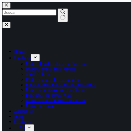
Saltar
al
contenido
Sin
resultados
Hogar
Producto
Materiales abrasivos y refractarios
Materia prima de la batería
Catalizadores
Materia prima del catalizador
Recubrimientos / Aditivos / Solventes
Materias primas químicas diarias
Productos de tierras raras
Materia prima plástica de caucho
Metal precioso
Acerca de
Blog
Contacto
ES