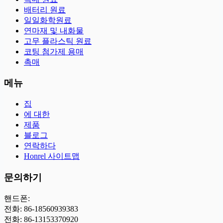
배터리 원료
일일화학원료
연마재 및 내화물
고무 플라스틱 원료
코팅 첨가제 용매
촉매
메뉴
집
에 대한
제품
블로그
연락하다
Honrel 사이트맵
문의하기
핸드폰:
전화: 86-18560939383
전화: 86-13153370920