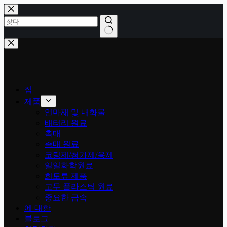
콘
텐
츠
로
결
건
과
너
없
뛰
음
기
집
제품
연마재 및 내화물
배터리 원료
촉매
촉매 원료
코팅제/첨가제/용제
일일화학원료
희토류 제품
고무 플라스틱 원료
중요한 금속
에 대한
블로그