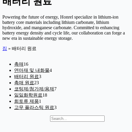
배터리 원료
Powering the future of energy, Honrel specialize in lithium-ion
battery core materials including lithium carbonate, lithium
hydroxide, and manganese carbonate. Committed to enhancing
battery energy density and cycle life, our collaboration can forge a
new era in sustainable energy storage.
집
»
배터리 원료
1
촉매
16
6
4
연마재 및 내화물
4
개
개
3
배터리 원료
3
제
개
제
2
촉매 원료
23
품
3
제
품
7
코팅제/첨가제/용제
7
개
품
개
1
일일화학원료
18
제
8
제
1
희토류 제품
1
품
개
개
품
3
고무 플라스틱 원료
3
제
제
개
품
찾다
품
제
품