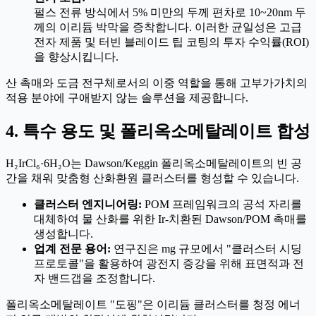
펄스 전류 방식에서 5% 미만의 두께 편차로 10~20nm 두
께의 이리듐 박막을 증착합니다. 이러한 균일성은 고급
전자 제품 및 터빈 블레이드 팁 코팅의 투자 수익률(ROI)
을 향상시킵니다.
산 촉매와 도금 전구체로서의 이중 역할을 통해 고부가가치의
적용 분야에 구애받지 않는 솔루션을 제공합니다.
4. 특수 용도 및 폴리옥소메탈레이트 합성
H₂IrCl₆·6H₂O는 Dawson/Keggin 폴리옥소메탈레이트의 빈 공
간을 채워 맞춤형 산화환원 클러스터를 형성할 수 있습니다.
클러스터 엔지니어링:
POM 프레임워크의 공석 자리를
대체하여 물 산화를 위한 Ir-치환된 Dawson/POM 촉매를
생성합니다.
업계 전문 용어:
연구진은 mg 규모에서 "클러스터 시딩
프로토콜"을 활용하여 광전지 증강을 위해 표면적과 전
자 밴드갭을 조정합니다.
폴리옥소메탈레이트 "도핑"은 이리듐 클러스터를 청정 에너