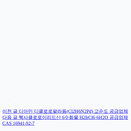
이전
글
디아민 디클로로팔라듐(Cl2H6N2Pd) 고순도 공급업체
다음
글
헥사클로로이리드산 6수화물 H2IrCl6·6H2O 공급업체
CAS 16941-92-7