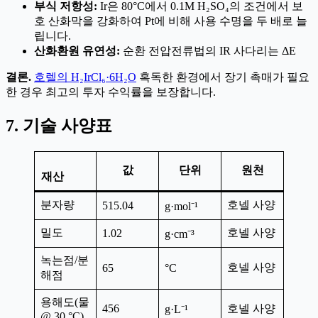
부식 저항성:
Ir은 80°C에서 0.1M H₂SO₄의 조건에서 보
호 산화막을 강화하여 Pt에 비해 사용 수명을 두 배로 늘
립니다.
산화환원 유연성:
순환 전압전류법의 IR 사다리는 ΔE
결론.
호렐의 H₂IrCl₆·6H₂O
혹독한 환경에서 장기 촉매가 필요
한 경우 최고의 투자 수익률을 보장합니다.
7. 기술 사양표
값
단위
원천
재산
분자량
호넬 사양
515.04
g·mol⁻¹
밀도
호넬 사양
1.02
g·cm⁻³
녹는점/분
호넬 사양
65
°C
해점
용해도(물
456
호넬 사양
g·L⁻¹
@ 30 °C)