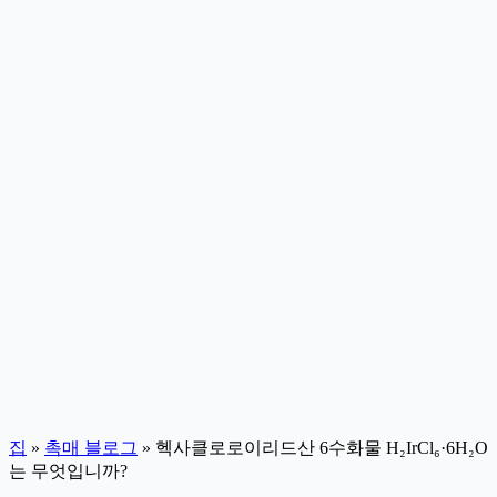
집
»
촉매 블로그
»
헥사클로로이리드산 6수화물 H₂IrCl₆·6H₂O
는 무엇입니까?