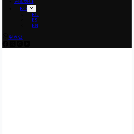
연락하다
KO
RU
ES
EN
왓츠앱