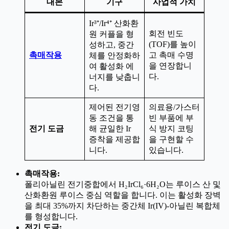
대본
기구
사업적 가치
Ir³⁺/Ir⁴⁺ 산화환
회전 빈도
원 커플을 형
(TOF)를 높이
성하고, 중간
촉매작용
고 촉매 수명
체를 안정화하
을 연장합니
여 활성화 에
다.
너지를 낮춥니
다.
제어된 전기영
의료용/가스터
동 조건을 통
빈 부품에 부
전기 도금
해 균일한 Ir
식 방지 코팅
증착을 제공합
을 구현할 수
니다.
있습니다.
촉매작용:
폴리아닐린 전기중합에서 H₂IrCl₆·6H₂O는 루이스 산 및
산화환원 루이스 중심 역할을 합니다. 이는 활성화 장벽
을 최대 35%까지 차단하는 중간체 Ir(IV)-아닐린 복합체
를 형성합니다.
전기 도금: