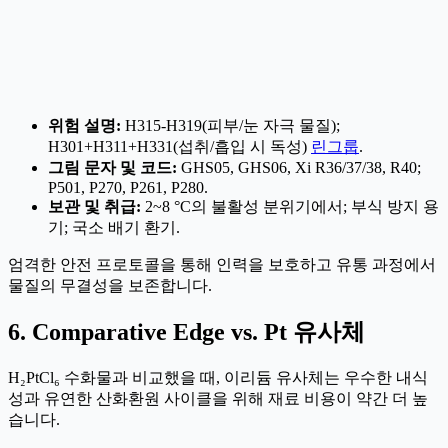
위험 설명:
H315‐H319(피부/눈 자극 물질);
H301+H311+H331(섭취/흡입 시 독성)
린그룹
.
그림 문자 및 코드:
GHS05, GHS06, Xi R36/37/38, R40;
P501, P270, P261, P280.
보관 및 취급:
2~8 °C의 불활성 분위기에서; 부식 방지 용
기; 국소 배기 환기.
엄격한 안전 프로토콜을 통해 인력을 보호하고 유통 과정에서
물질의 무결성을 보존합니다.
6. Comparative Edge vs. Pt 유사체
H₂PtCl₆ 수화물과 비교했을 때, 이리듐 유사체는 우수한 내식
성과 유연한 산화환원 사이클을 위해 재료 비용이 약간 더 높
습니다.