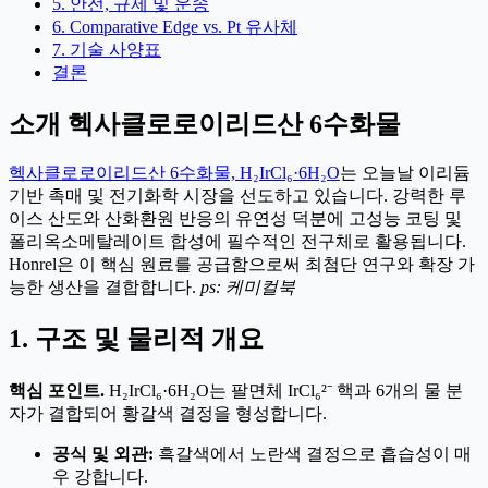
5. 안전, 규제 및 운송
6. Comparative Edge vs. Pt 유사체
7. 기술 사양표
결론
소개 헥사클로로이리드산 6수화물
헥사클로로이리드산 6수화물, H₂IrCl₆·6H₂O
는 오늘날 이리듐
기반 촉매 및 전기화학 시장을 선도하고 있습니다. 강력한 루
이스 산도와 산화환원 반응의 유연성 덕분에 고성능 코팅 및
폴리옥소메탈레이트 합성에 필수적인 전구체로 활용됩니다.
Honrel은 이 핵심 원료를 공급함으로써 최첨단 연구와 확장 가
능한 생산을 결합합니다.
ps: 케미컬북
1. 구조 및 물리적 개요
핵심 포인트.
H₂IrCl₆·6H₂O는 팔면체 IrCl₆²⁻ 핵과 6개의 물 분
자가 결합되어 황갈색 결정을 형성합니다.
공식 및 외관:
흑갈색에서 노란색 결정으로 흡습성이 매
우 강합니다.