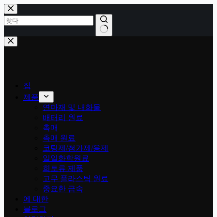
콘
텐
츠
로
결
건
과
너
없
뛰
음
기
집
제품
연마재 및 내화물
배터리 원료
촉매
촉매 원료
코팅제/첨가제/용제
일일화학원료
희토류 제품
고무 플라스틱 원료
중요한 금속
에 대한
블로그