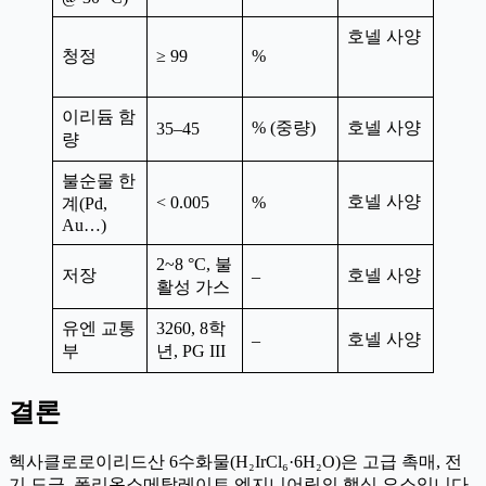
호넬 사양
청정
≥ 99
%
이리듐 함
% (중량)
호넬 사양
35–45
량
불순물 한
호넬 사양
< 0.005
%
계(Pd,
Au…)
2~8 °C, 불
저장
호넬 사양
–
활성 가스
유엔 교통
3260, 8학
호넬 사양
–
부
년, PG III
결론
헥사클로로이리드산 6수화물(H₂IrCl₆·6H₂O)은 고급 촉매, 전
기 도금, 폴리옥소메탈레이트 엔지니어링의 핵심 요소입니다.