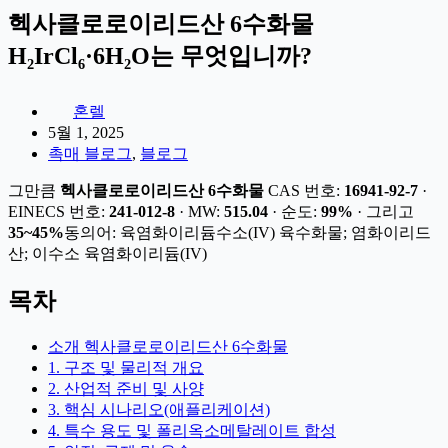
헥사클로로이리드산 6수화물
H₂IrCl₆·6H₂O는 무엇입니까?
혼렐
5월 1, 2025
촉매 블로그
,
블로그
그만큼
헥사클로로이리드산 6수화물
CAS 번호:
16941-92-7
·
EINECS 번호:
241-012-8
· MW:
515.04
· 순도:
99%
· 그리고
35~45%
동의어: 육염화이리듐수소(IV) 육수화물; 염화이리드
산; 이수소 육염화이리듐(IV)
목차
소개 헥사클로로이리드산 6수화물
1. 구조 및 물리적 개요
2. 산업적 준비 및 사양
3. 핵심 시나리오(애플리케이션)
4. 특수 용도 및 폴리옥소메탈레이트 합성