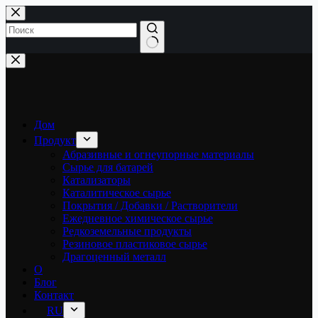
Перейти
к
сути
Ничего
не
найдено
Дом
Продукт
Абразивные и огнеупорные материалы
Сырье для батарей
Катализаторы
Каталитическое сырье
Покрытия / Добавки / Растворители
Ежедневное химическое сырье
Редкоземельные продукты
Резиновое пластиковое сырье
Драгоценный металл
О
Блог
Контакт
RU