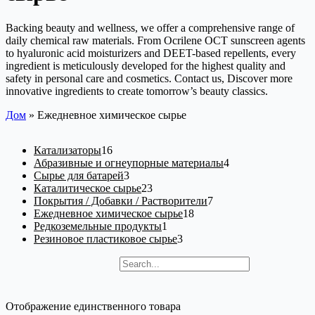
Backing beauty and wellness, we offer a comprehensive range of
daily chemical raw materials. From Ocrilene OCT sunscreen agents
to hyaluronic acid moisturizers and DEET-based repellents, every
ingredient is meticulously developed for the highest quality and
safety in personal care and cosmetics. Contact us, Discover more
innovative ingredients to create tomorrow’s beauty classics.
Дом
»
Ежедневное химическое сырье
1
Катализаторы
16
6
4
Абразивные и огнеупорные материалы
4
т
3
т
Сырье для батарей
3
о
т
2
о
Каталитическое сырье
23
в
о
3
7
в
Покрытия / Добавки / Растворители
7
а
в
т
1
т
а
Ежедневное химическое сырье
18
р
а
о
1
8
о
р
Редкоземельные продукты
1
о
р
в
т
3
т
в
а
Резиновое пластиковое сырье
3
в
а
а
о
т
о
а
поиск
р
в
о
в
р
а
а
в
а
о
р
а
р
в
р
о
Отображение единственного товара
а
в