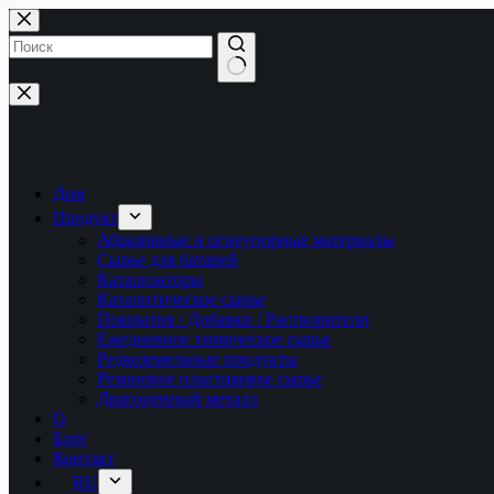
Перейти
к
сути
Ничего
не
найдено
Дом
Продукт
Абразивные и огнеупорные материалы
Сырье для батарей
Катализаторы
Каталитическое сырье
Покрытия / Добавки / Растворители
Ежедневное химическое сырье
Редкоземельные продукты
Резиновое пластиковое сырье
Драгоценный металл
О
Блог
Контакт
RU