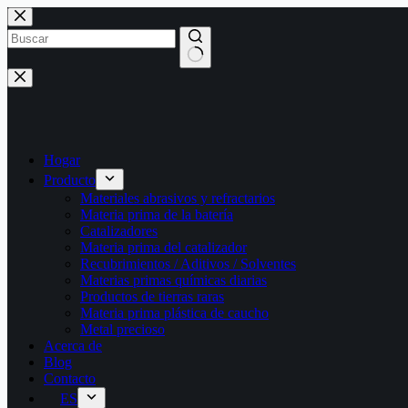
Saltar
al
contenido
Sin
resultados
Hogar
Producto
Materiales abrasivos y refractarios
Materia prima de la batería
Catalizadores
Materia prima del catalizador
Recubrimientos / Aditivos / Solventes
Materias primas químicas diarias
Productos de tierras raras
Materia prima plástica de caucho
Metal precioso
Acerca de
Blog
Contacto
ES