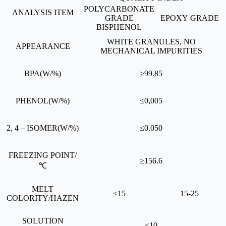
POLYCARBONATE
ANALYSIS ITEM
GRADE
EPOXY GRADE
BISPHENOL
WHITE GRANULES, NO
APPEARANCE
MECHANICAL IMPURITIES
BPA(W/%)
≥99.85
PHENOL(W/%)
≤0,005
2, 4 – ISOMER(W/%)
≤0.050
FREEZING POINT/
≥156.6
℃
MELT
≤15
15-25
COLORITY/HAZEN
SOLUTION
≤10