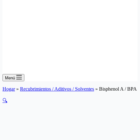
Menú
Hogar
»
Recubrimientos / Aditivos / Solventes
»
Bisphenol A / BPA
🔍