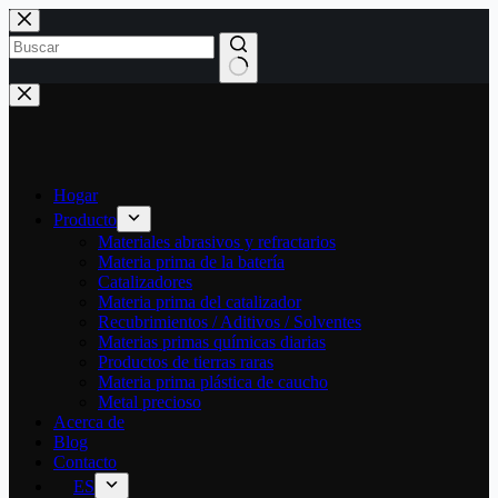
Saltar
al
contenido
Sin
resultados
Hogar
Producto
Materiales abrasivos y refractarios
Materia prima de la batería
Catalizadores
Materia prima del catalizador
Recubrimientos / Aditivos / Solventes
Materias primas químicas diarias
Productos de tierras raras
Materia prima plástica de caucho
Metal precioso
Acerca de
Blog
Contacto
ES