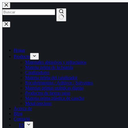
Saltar
al
contenido
Sin
resultados
Hogar
Producto
Materiales abrasivos y refractarios
Materia prima de la batería
Catalizadores
Materia prima del catalizador
Recubrimientos / Aditivos / Solventes
Materias primas químicas diarias
Productos de tierras raras
Materia prima plástica de caucho
Metal precioso
Acerca de
Blog
Contacto
ES