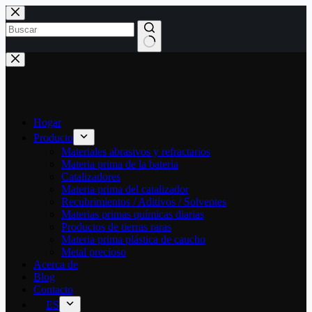
Saltar
al
contenido
Sin
resultados
Hogar
Producto
Materiales abrasivos y refractarios
Materia prima de la batería
Catalizadores
Materia prima del catalizador
Recubrimientos / Aditivos / Solventes
Materias primas químicas diarias
Productos de tierras raras
Materia prima plástica de caucho
Metal precioso
Acerca de
Blog
Contacto
ES