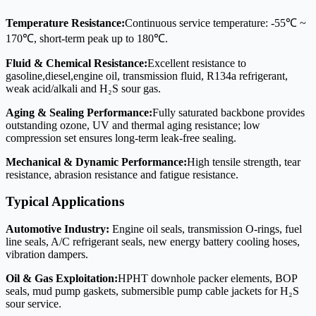
Temperature Resistance:
Continuous service temperature: -55℃ ~
170℃, short-term peak up to 180℃.
Fluid & Chemical Resistance:
Excellent resistance to
gasoline,diesel,engine oil, transmission fluid, R134a refrigerant,
weak acid/alkali and H₂S sour gas.
Aging & Sealing Performance:
Fully saturated backbone provides
outstanding ozone, UV and thermal aging resistance; low
compression set ensures long-term leak-free sealing.
Mechanical & Dynamic Performance:
High tensile strength, tear
resistance, abrasion resistance and fatigue resistance.
Typical Applications
Automotive Industry:
Engine oil seals, transmission O-rings, fuel
line seals, A/C refrigerant seals, new energy battery cooling hoses,
vibration dampers.
Oil & Gas Exploitation:
HPHT downhole packer elements, BOP
seals, mud pump gaskets, submersible pump cable jackets for H₂S
sour service.