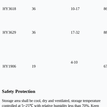
HY3618
36
10-17
8
HY3629
36
17-32
8
4-10
HY1906
19
6
Safety Protection
Storage area shall be cool, dry and ventilated, storage temperature
controlled at 5~25℃ with relative humidity less than 70%. Keep