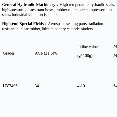
General Hydraulic Machinery：
High-temperature hydraulic seals,
high-pressure oil-resistant hoses, rubber rollers, air compressor dust
seals, industrial vibration isolators.
High-end Special Fields：
Aerospace sealing parts, radiation-
resistant nuclear rubber, lithium battery cathode binders.
Mo
Iodine value
Grades
ACN(±1.5)%
M
(g/ 100g)
HY3406
34
4-10
6