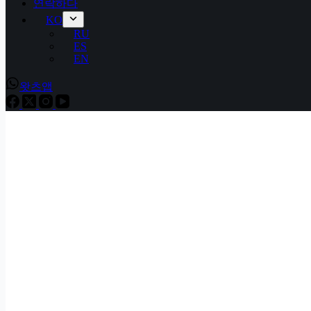
연락하다
KO
RU
ES
EN
왓츠앱