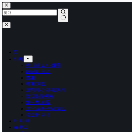
콘
텐
츠
로
결
건
과
너
없
뛰
음
기
집
제품
연마재 및 내화물
배터리 원료
촉매
촉매 원료
코팅제/첨가제/용제
일일화학원료
희토류 제품
고무 플라스틱 원료
중요한 금속
에 대한
블로그