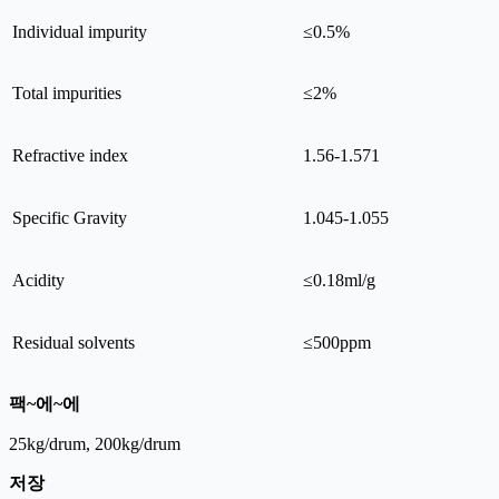
Individual impurity
≤0.5%
Total impurities
≤2%
Refractive index
1.56-1.571
Specific Gravity
1.045-1.055
Acidity
≤0.18ml/g
Residual solvents
≤500ppm
팩
~에
~에
25kg/drum, 200kg/drum
저장