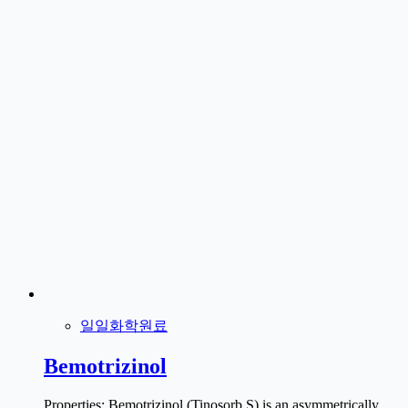
일일화학원료
Bemotrizinol
Properties: Bemotrizinol (Tinosorb S) is an asymmetrically