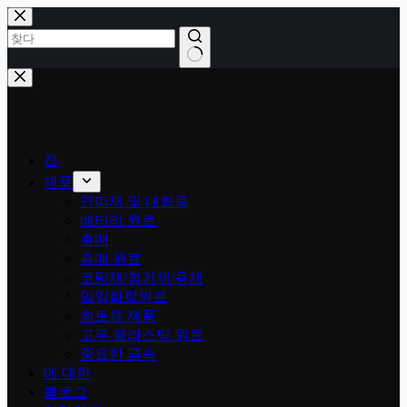
콘
텐
츠
로
결
건
과
너
없
뛰
음
기
집
제품
연마재 및 내화물
배터리 원료
촉매
촉매 원료
코팅제/첨가제/용제
일일화학원료
희토류 제품
고무 플라스틱 원료
중요한 금속
에 대한
블로그