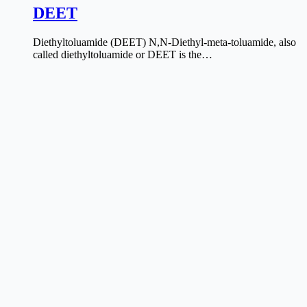
DEET
Diethyltoluamide (DEET) N,N-Diethyl-meta-toluamide, also
called diethyltoluamide or DEET is the…