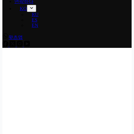
연락하다
KO
RU
ES
EN
왓츠앱