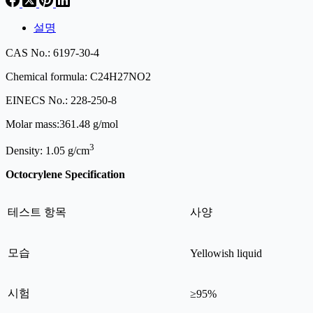
설명
CAS No.: 6197-30-4
Chemical formula: C24H27NO2
EINECS No.: 228-250-8
Molar mass:361.48 g/mol
3
Density: 1.05 g/cm
Octocrylene Specification
테스트 항목
사양
모습
Yellowish liquid
시험
≥95%