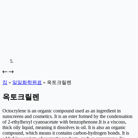
집
»
일일화학원료
»
옥토크릴렌
옥토크릴렌
Octocrylene is an organic compound used as an ingredient in
sunscreens and cosmetics. It is an ester formed by the condensation
of 2-ethylhexyl cyanoacetate with benzophenone.It is a viscous,
thick oily liquid, meaning it dissolves in oil. It is also an organic
compound, which means it contains carbon-hydrogen bonds. It is