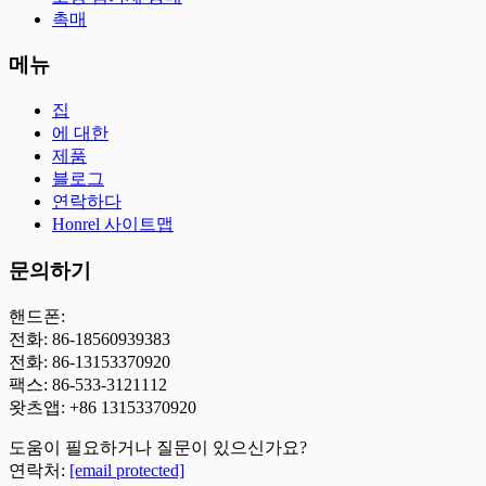
촉매
메뉴
집
에 대한
제품
블로그
연락하다
Honrel 사이트맵
문의하기
핸드폰:
전화: 86-18560939383
전화: 86-13153370920
팩스: 86-533-3121112
왓츠앱:
+86 13153370920
도움이 필요하거나 질문이 있으신가요?
연락처:
[email protected]