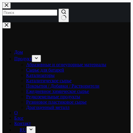
Перейти
к
сути
Ничего
не
найдено
Дом
Продукт
Абразивные и огнеупорные материалы
Сырье для батарей
Катализаторы
Каталитическое сырье
Покрытия / Добавки / Растворители
Ежедневное химическое сырье
Редкоземельные продукты
Резиновое пластиковое сырье
Драгоценный металл
О
Блог
Контакт
RU