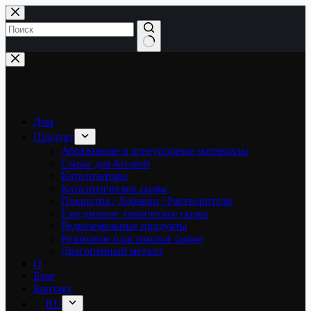
Перейти
к
сути
Ничего
не
найдено
Дом
Продукт
Абразивные и огнеупорные материалы
Сырье для батарей
Катализаторы
Каталитическое сырье
Покрытия / Добавки / Растворители
Ежедневное химическое сырье
Редкоземельные продукты
Резиновое пластиковое сырье
Драгоценный металл
О
Блог
Контакт
RU