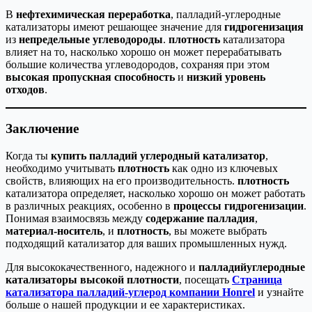
В
нефтехимическая переработка
, палладий-углеродные
катализаторы имеют решающее значение для
гидрогенизация
из
непредельные углеводороды
.
плотность
катализатора
влияет на то, насколько хорошо он может перерабатывать
большие количества углеводородов, сохраняя при этом
высокая пропускная способность
и
низкий уровень
отходов
.
Заключение
Когда ты
купить палладий углеродный катализатор
,
необходимо учитывать
плотность
как одно из ключевых
свойств, влияющих на его производительность.
плотность
катализатора определяет, насколько хорошо он может работать
в различных реакциях, особенно в
процессы гидрогенизации
.
Понимая взаимосвязь между
содержание палладия
,
материал-носитель
, и
плотность
, вы можете выбрать
подходящий катализатор для ваших промышленных нужд.
Для высококачественного, надежного и
палладийуглеродные
катализаторы высокой плотности
, посещать
Страница
катализатора палладий-углерод компании Honrel
и узнайте
больше о нашей продукции и ее характеристиках.