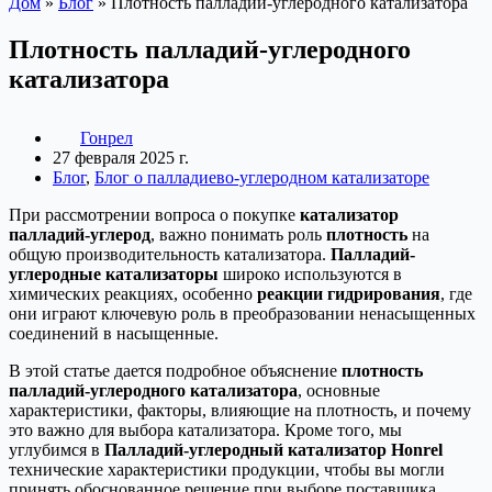
Дом
»
Блог
»
Плотность палладий-углеродного катализатора
Плотность палладий-углеродного
катализатора
Гонрел
27 февраля 2025 г.
Блог
,
Блог о палладиево-углеродном катализаторе
При рассмотрении вопроса о покупке
катализатор
палладий-углерод
, важно понимать роль
плотность
на
общую производительность катализатора.
Палладий-
углеродные катализаторы
широко используются в
химических реакциях, особенно
реакции гидрирования
, где
они играют ключевую роль в преобразовании ненасыщенных
соединений в насыщенные.
В этой статье дается подробное объяснение
плотность
палладий-углеродного катализатора
, основные
характеристики, факторы, влияющие на плотность, и почему
это важно для выбора катализатора. Кроме того, мы
углубимся в
Палладий-углеродный катализатор Honrel
технические характеристики продукции, чтобы вы могли
принять обоснованное решение при выборе поставщика