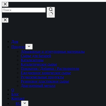
Перейти
к
сути
Ничего
не
найдено
Дом
Продукт
Абразивные и огнеупорные материалы
Сырье для батарей
Катализаторы
Каталитическое сырье
Покрытия / Добавки / Растворители
Ежедневное химическое сырье
Редкоземельные продукты
Резиновое пластиковое сырье
Драгоценный металл
О
Блог
Контакт
RU