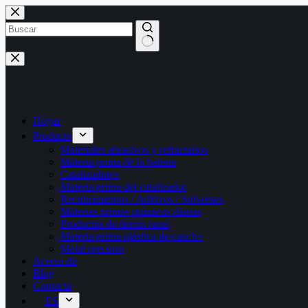
Saltar
al
contenido
Sin
resultados
Hogar
Producto
Materiales abrasivos y refractarios
Materia prima de la batería
Catalizadores
Materia prima del catalizador
Recubrimientos / Aditivos / Solventes
Materias primas químicas diarias
Productos de tierras raras
Materia prima plástica de caucho
Metal precioso
Acerca de
Blog
Contacto
ES