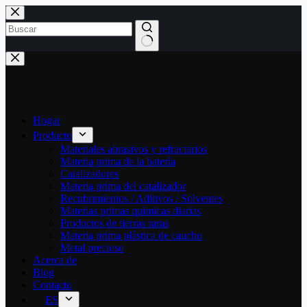
Saltar
al
contenido
Sin
resultados
Hogar
Producto
Materiales abrasivos y refractarios
Materia prima de la batería
Catalizadores
Materia prima del catalizador
Recubrimientos / Aditivos / Solventes
Materias primas químicas diarias
Productos de tierras raras
Materia prima plástica de caucho
Metal precioso
Acerca de
Blog
Contacto
ES