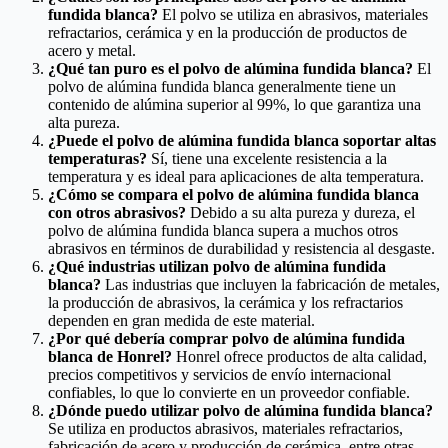
fundida blanca?
El polvo se utiliza en abrasivos, materiales
refractarios, cerámica y en la producción de productos de
acero y metal.
¿Qué tan puro es el polvo de alúmina fundida blanca?
El
polvo de alúmina fundida blanca generalmente tiene un
contenido de alúmina superior al 99%, lo que garantiza una
alta pureza.
¿Puede el polvo de alúmina fundida blanca soportar altas
temperaturas?
Sí, tiene una excelente resistencia a la
temperatura y es ideal para aplicaciones de alta temperatura.
¿Cómo se compara el polvo de alúmina fundida blanca
con otros abrasivos?
Debido a su alta pureza y dureza, el
polvo de alúmina fundida blanca supera a muchos otros
abrasivos en términos de durabilidad y resistencia al desgaste.
¿Qué industrias utilizan polvo de alúmina fundida
blanca?
Las industrias que incluyen la fabricación de metales,
la producción de abrasivos, la cerámica y los refractarios
dependen en gran medida de este material.
¿Por qué debería comprar polvo de alúmina fundida
blanca de Honrel?
Honrel ofrece productos de alta calidad,
precios competitivos y servicios de envío internacional
confiables, lo que lo convierte en un proveedor confiable.
¿Dónde puedo utilizar polvo de alúmina fundida blanca?
Se utiliza en productos abrasivos, materiales refractarios,
fabricación de acero y producción de cerámica, entre otras