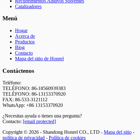
Recubrimientos Aditivos Solventes
Catalizadores
Menú
Hogar
Acerca de
Productos
Blog
Contacto
Mapa del sitio de Honrel
Contáctenos
Teléfono:
TELÉFONO: 86-18560939383
TELÉFONO: 86-13153370920
FAX: 86-533-3121112
WhatsApp:
+86 13153370920
¿Necesitas ayuda o tienes una pregunta?
Contacto:
[email protected]
Copyright © 2026 - Shandong Honrel CO., LTD -
Mapa del sitio
-
política de privacidad
-
Política de cookies