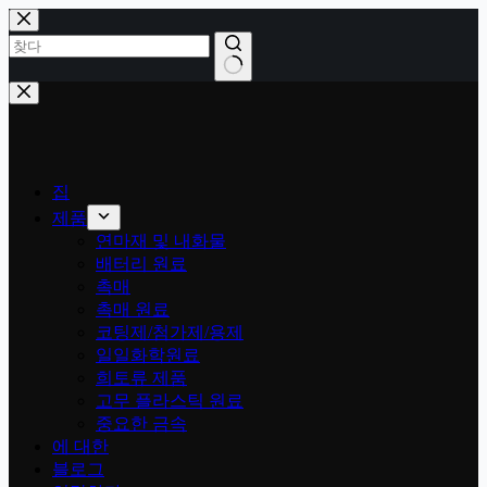
콘
텐
츠
로
결
건
과
너
없
뛰
음
기
집
제품
연마재 및 내화물
배터리 원료
촉매
촉매 원료
코팅제/첨가제/용제
일일화학원료
희토류 제품
고무 플라스틱 원료
중요한 금속
에 대한
블로그