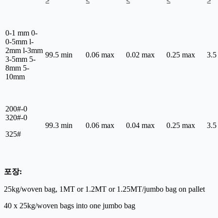
≥
≤
≤
≤
≥
0-1 mm 0-
0-5mm l-
2mm l-3mm
99.5 min
0.06 max
0.02 max
0.25 max
3.5
3-5mm 5-
8mm 5-
10mm
200#-0
320#-0
99.3 min
0.06 max
0.04 max
0.25 max
3.5
325#
포장:
25kg/woven bag, 1MT or 1.2MT or 1.25MT/jumbo bag on pallet
40 x 25kg/woven bags into one jumbo bag