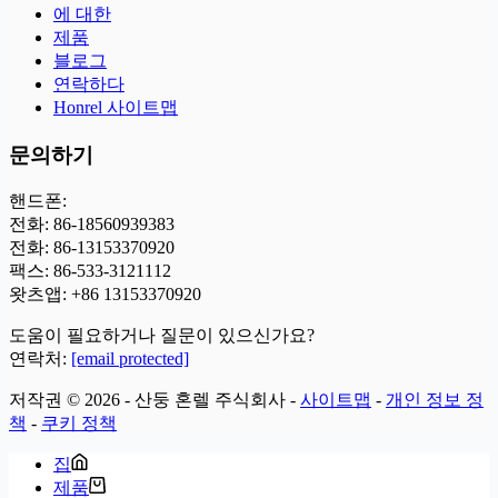
에 대한
제품
블로그
연락하다
Honrel 사이트맵
문의하기
핸드폰:
전화: 86-18560939383
전화: 86-13153370920
팩스: 86-533-3121112
왓츠앱:
+86 13153370920
도움이 필요하거나 질문이 있으신가요?
연락처:
[email protected]
저작권 © 2026 - 산둥 혼렐 주식회사 -
사이트맵
-
개인 정보 정
책
-
쿠키 정책
집
제품