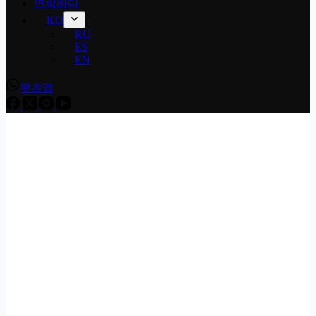
연락하다
KO
RU
ES
EN
왓츠앱