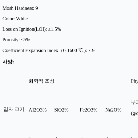
Mosh Hardness: 9
Color: White
Loss on Ignition(LOI): ≤1.5%
Porosity: ≤5%
Coefficient Expansion Index（0-1600 ℃ ): 7-9
사양:
화학적 조성
Phy
부
입자 크기
AI2O3%
SiO2%
Fe2O3%
Na2O%
(g/