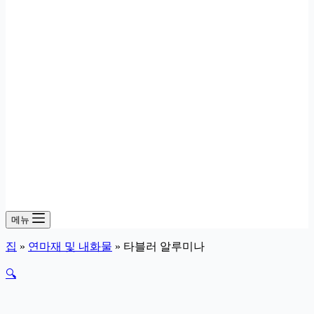
메뉴
집
»
연마재 및 내화물
»
타블러 알루미나
🔍