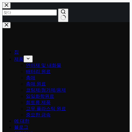
콘
텐
츠
로
결
건
과
너
없
뛰
음
기
집
제품
연마재 및 내화물
배터리 원료
촉매
촉매 원료
코팅제/첨가제/용제
일일화학원료
희토류 제품
고무 플라스틱 원료
중요한 금속
에 대한
블로그