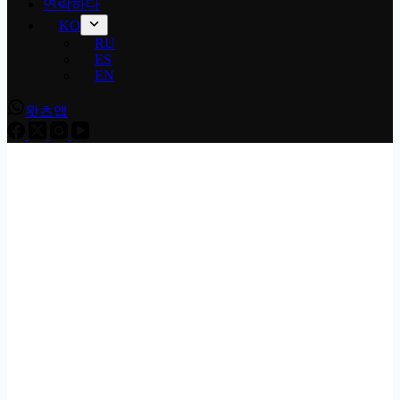
연락하다
KO
RU
ES
EN
왓츠앱